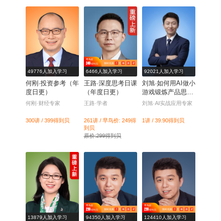
早鸟价
249
7
天
09
：
20
：
46
限时优惠
得到贝
49776人加入学习
6466人加入学习
92021人加入学习
何刚·投资参考（年
王路·深度思考日课
刘旭·如何用AI做小
度日更）
（年度日更）
游戏锻炼产品思维
能力？
何刚·财经专家
王路·学者
刘旭·AI实战应用专家
300讲 / 399
得到贝
261讲 / 早鸟价: 249
得
1讲 / 39.90
得到贝
到贝
原价:299得到贝
早鸟价
早鸟价
239
239
7
天
09
：
20
：
46
7
天
09
：
20
：
46
限时优惠
限时优惠
得到贝
得到贝
13879人加入学习
94350人加入学习
124410人加入学习