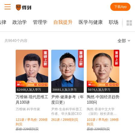
下载App
知识就在得到
法律
政治学
管理学
自我提升
医学与健康
职场
历史
全部
共9640个内容
全部
课程
每天听本书
早鸟价
早鸟价
209
199
7
天
09
：
20
：
46
14
天
09
：
20
：
46
限时优惠
限时优惠
得到贝
得到贝
电子书
62668人加入学习
38681人加入学习
5976人加入学习
万维钢·现代思维⼯
尹烨·健康参考（年
陶然·中国经济趋势
具100讲
度日更）
100问
万维钢·科学作家
尹烨·生命科学科普工
陶然·香港中文大学
作者、华大集团CEO
（深圳）校长讲座教
授
121讲 / 早鸟价: 209
得
261讲 / 299
得到贝
101讲 / 早鸟价: 199
得
到贝
到贝
原价:229得到贝
原价:229得到贝