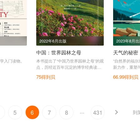
2022年6月出版
2023年8月
中国：世界园林之母
天气的秘密
学入门读物。
本书提出了“中国乃世界园林之母”的观
“自然界的福尔
点，历经近百年沉淀的博学经典读
新力作，重塑
物。
为平凡的阴晴
75得到贝
66.99得到贝
...
5
6
7
8
431
到