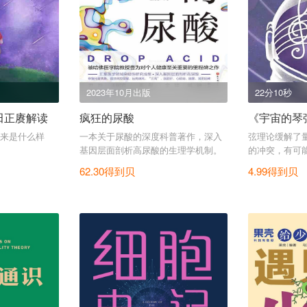
2023年10月出版
22分10秒
田正赓解读
疯狂的尿酸
《宇宙的琴弦
来是什么样
一本关于尿酸的深度科普著作，深入
弦理论缓解了
基因层面剖析高尿酸的生理学机制。
的冲突，有可
理论。
62.30得到贝
4.99得到贝