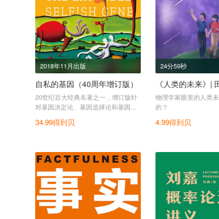
2018年11月出版
24分59秒
自私的基因（40周年增订版）
《人类的未来》| 
20世纪百大经典名著之一，增订版针
物理学家眼里的人类未
对基因决定论、基因选择论和基因适
的？
应论进行了详细的辩驳，共计6万余
34.99得到贝
4.99得到贝
字，更加完善了道金斯对于“自私的基
因”的经典论述。