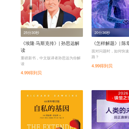
25分30秒
20分36秒
《埃隆·马斯克传》| 孙思远解
《怎样解题》| 陈
读
面对问题时，如何快速
路？
重磅新书，中文版译者孙思远为你解
读
4.99得到贝
4.99得到贝