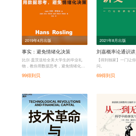
2019年4月出版
2021年8月出版
事实：避免情绪化决策
刘嘉概率论通识讲
比尔·盖茨送给全美大学生的毕业礼
【得到独家】一门让你
物，教你用数据思考，避免情绪化决
问。
策。
99得到贝
69得到贝