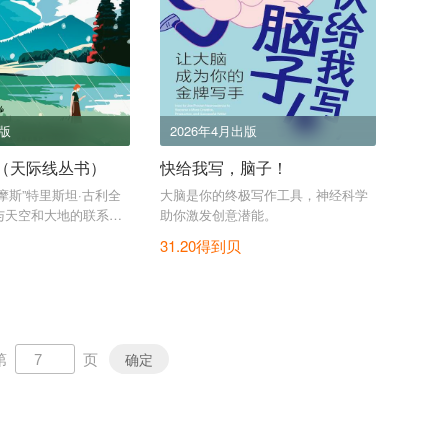
出版
2026年4月出版
（天际线丛书）
快给我写，脑子！
摩斯”特里斯坦·古利全
大脑是你的终极写作工具，神经科学
与天空和大地的联系，
助你激发创意潜能。
雨雪喝彩。
31.20得到贝
第
页
确定