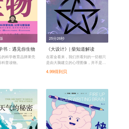
出版
25分26秒
学书：遇见你生物
《大设计》| 柴知道解读
名的科学教育品牌果壳
在霍金看来，我们所看到的一切都只
科科普读物。
是由大脑建立的心理图像，并不是客
观的。
4.99得到贝