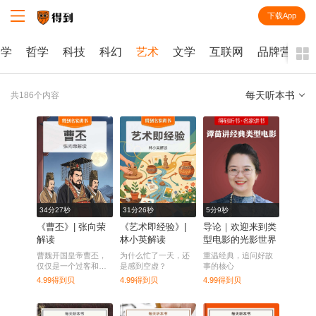
下载App
知识就在得到
会学
哲学
科技
科幻
艺术
文学
互联网
品牌营销
每天听本书
共186个内容
全部
课程
每天听本书
电子书
34分27秒
31分26秒
5分9秒
《曹丕》| 张向荣
《艺术即经验》|
导论｜欢迎来到类
解读
林小英解读
型电影的光影世界
曹魏开国皇帝曹丕，
为什么忙了一天，还
重温经典，追问好故
仅仅是一个过客和配
是感到空虚？
事的核心
角吗？
4.99得到贝
4.99得到贝
4.99得到贝