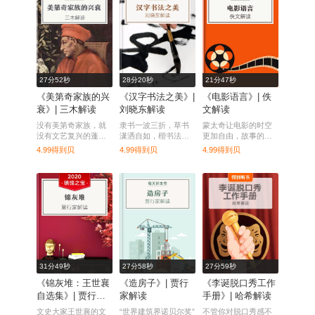
27分52秒
28分20秒
21分47秒
《美第奇家族的兴
《汉字书法之美》|
《电影语言》| 佚
衰》| 三木解读
刘晓东解读
文解读
没有美第奇家族，就
隶书一波三折，草书
蒙太奇让电影的时空
没有文艺复兴的蓬勃
潇洒自如，楷书法度
更加自由，故事的节
辉煌，欧洲走出中世
森严，行书行云流
奏更加明快，可以
4.99得到贝
4.99得到贝
4.99得到贝
纪也不知要推迟多
水。
说，它拯救了电影。
久。
31分49秒
27分58秒
27分59秒
《锦灰堆：王世襄
《造房子》| 贾行
《李诞脱口秀工作
自选集》| 贾行家
家解读
手册》| 哈希解读
解读
文史大家王世襄的文
“世界建筑界诺贝尔奖”
不管你对脱口秀感不