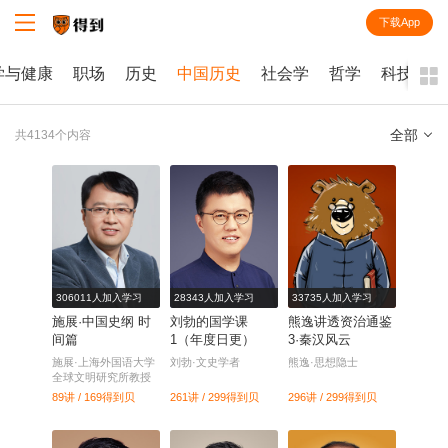
下载App
知识就在得到
学与健康
职场
历史
中国历史
社会学
哲学
科技
全部
共4134个内容
全部
课程
每天听本书
电子书
306011人加入学习
28343人加入学习
33735人加入学习
施展·中国史纲 时
刘勃的国学课
熊逸讲透资治通鉴
间篇
1（年度日更）
3·秦汉风云
施展·上海外国语大学
刘勃·文史学者
熊逸·思想隐士
全球文明研究所教授
89讲 / 169
得到贝
261讲 / 299
得到贝
296讲 / 299
得到贝