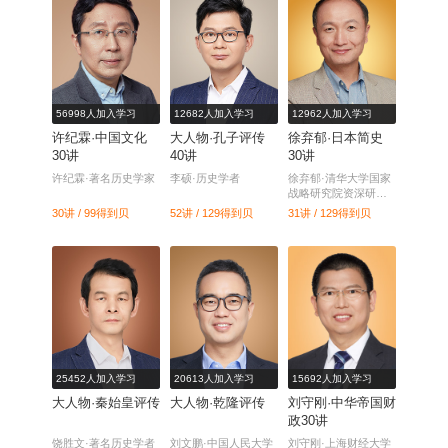
56998人加入学习
12682人加入学习
12962人加入学习
许纪霖·中国文化
大人物·孔子评传
徐弃郁·日本简史
30讲
40讲
30讲
许纪霖·著名历史学家
李硕·历史学者
徐弃郁·清华大学国家
战略研究院资深研究
员
30讲 / 99
得到贝
52讲 / 129
得到贝
31讲 / 129
得到贝
25452人加入学习
20613人加入学习
15692人加入学习
大人物·秦始皇评传
大人物·乾隆评传
刘守刚·中华帝国财
政30讲
饶胜文·著名历史学者
刘文鹏·中国人民大学
刘守刚·上海财经大学