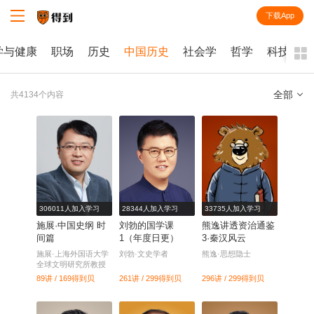
下载App
知识就在得到
学与健康
职场
历史
中国历史
社会学
哲学
科技
全部
共4134个内容
全部
课程
每天听本书
电子书
306011人加入学习
28344人加入学习
33735人加入学习
施展·中国史纲 时
刘勃的国学课
熊逸讲透资治通鉴
间篇
1（年度日更）
3·秦汉风云
施展·上海外国语大学
刘勃·文史学者
熊逸·思想隐士
全球文明研究所教授
89讲 / 169
得到贝
261讲 / 299
得到贝
296讲 / 299
得到贝