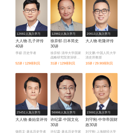
12682人加入学习
12962人加入学习
20613人加入学习
大人物·孔子评传
徐弃郁·日本简史
大人物·乾隆评传
40讲
30讲
李硕·历史学者
徐弃郁·清华大学国家
刘文鹏·中国人民大学
战略研究院资深研究
清史所教授
员
52讲 / 129
得到贝
31讲 / 129
得到贝
10讲 / 29.90
得到贝
25452人加入学习
56998人加入学习
15692人加入学习
大人物·秦始皇评传
许纪霖·中国文化
刘守刚·中华帝国财
30讲
政30讲
饶胜文·著名历史学者
许纪霖·著名历史学家
刘守刚·上海财经大学