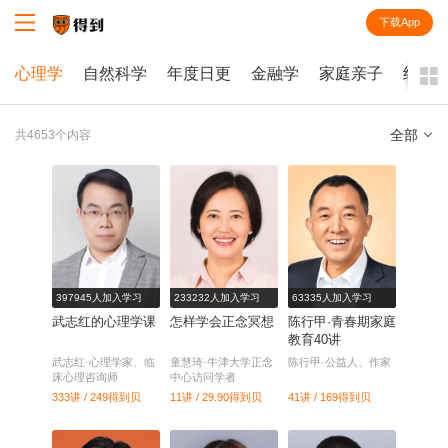
下载App
知识就在得到
心理学
自然科学
年度日更
金融学
家庭亲子
经济
全部
共4653个内容
全部
课程
每天听本书
电子书
397945人加入学习
233232人加入学习
63335人加入学习
武志红的心理学课
怎样学会正念冥想
陈行甲·青春期家庭
教育40讲
武志红·心理学家、临
童慧琦·牛津大学正念
陈行甲·公益人、作家
床心理咨询师
中心访问学者
333讲 / 249
得到贝
11讲 / 29.90
得到贝
41讲 / 169
得到贝