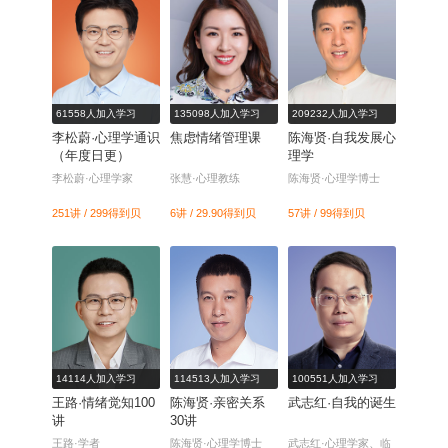
61558人加入学习
135098人加入学习
209232人加入学习
李松蔚·心理学通识
焦虑情绪管理课
陈海贤·自我发展心
（年度日更）
理学
李松蔚·心理学家
张慧·心理教练
陈海贤·心理学博士
251讲 / 299
得到贝
6讲 / 29.90
得到贝
57讲 / 99
得到贝
14114人加入学习
114513人加入学习
100551人加入学习
王路·情绪觉知100
陈海贤·亲密关系
武志红·自我的诞生
讲
30讲
王路·学者
陈海贤·心理学博士
武志红·心理学家、临