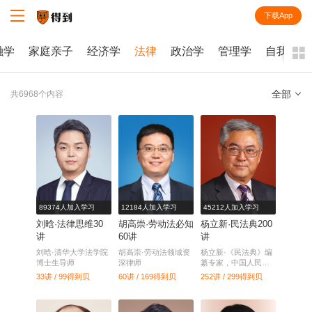
下载App
知识就在得到
融学
家庭亲子
经济学
法律
政治学
管理学
自我提升
全部
共6968个内容
全部
课程
每天听本书
电子书
89374人加入学习
12184人加入学习
45212人加入学习
刘晗·法律思维30
胡高崇·劳动法必知
杨立新·民法典200
讲
60讲
讲
刘晗·清华大学法学院
胡高崇·劳动法领域资
杨立新·《民法典》编
博士生导师
深律师
纂专家，中国人民大
学教授
33讲 / 99
得到贝
60讲 / 169
得到贝
252讲 / 299
得到贝