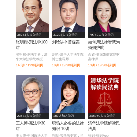
35244人加入学习
31298人加入学习
79749人加入学习
张明楷·刑法学100
刘晗讲辛普森案
如何用法律智慧为
讲
婚姻护航
张明楷·刑法学者，清
刘晗·清华大学法学院
余婧·资深婚姻家庭财
华大学法学院教授
博士生导师
富律师
146讲 / 199
得到贝
10讲 / 19.90
得到贝
13讲 / 19.90
得到贝
23632人加入学习
187人加入学习
345050人加入学习
王人博·宪法学30
职场人必备的法律
清华法学院解读民
讲
知识·10讲
法典
王人博·中国政法大学
程阳·劳动法专家，兰
得到·得到App