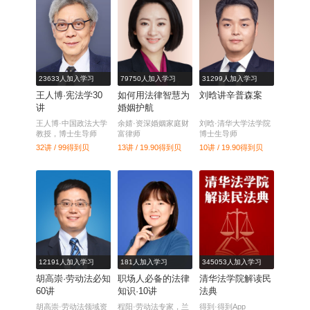
23633人加入学习
79750人加入学习
31299人加入学习
王人博·宪法学30
如何用法律智慧为
刘晗讲辛普森案
讲
婚姻护航
王人博·中国政法大学
余婧·资深婚姻家庭财
刘晗·清华大学法学院
教授，博士生导师
富律师
博士生导师
32讲 / 99
得到贝
13讲 / 19.90
得到贝
10讲 / 19.90
得到贝
12191人加入学习
181人加入学习
345053人加入学习
胡高崇·劳动法必知
职场人必备的法律
清华法学院解读民
60讲
知识·10讲
法典
胡高崇·劳动法领域资
程阳·劳动法专家，兰
得到·得到App