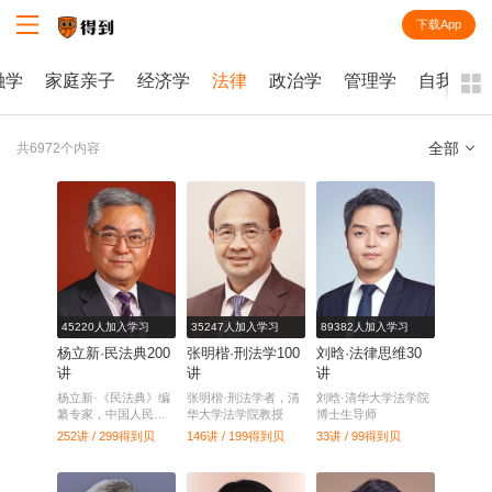
下载App
知识就在得到
融学
家庭亲子
经济学
法律
政治学
管理学
自我提升
全部
共6972个内容
全部
课程
每天听本书
电子书
45220人加入学习
35247人加入学习
89382人加入学习
杨立新·民法典200
张明楷·刑法学100
刘晗·法律思维30
讲
讲
讲
杨立新·《民法典》编
张明楷·刑法学者，清
刘晗·清华大学法学院
纂专家，中国人民大
华大学法学院教授
博士生导师
学教授
252讲 / 299
得到贝
146讲 / 199
得到贝
33讲 / 99
得到贝