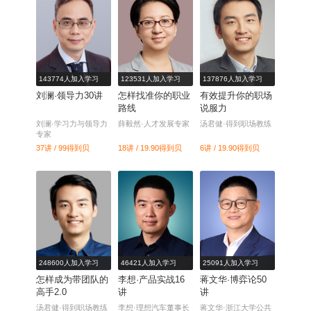
143774人加入学习
123531人加入学习
137876人加入学习
刘澜·领导力30讲
怎样找准你的职业
有效提升你的职场
路线
说服力
刘澜·学习力与领导力
薛毅然·人才发展专家
汤君健·得到职场教练
专家
37讲 / 99
得到贝
18讲 / 19.90
得到贝
6讲 / 19.90
得到贝
248600人加入学习
46421人加入学习
25091人加入学习
怎样成为带团队的
李想·产品实战16
蒋文华·博弈论50
高手2.0
讲
讲
汤君健·得到职场教练
李想·理想汽车董事长
蒋文华·浙江大学公共