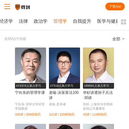
下载App
知识就在得到
经济学
法律
政治学
管理学
自我提升
医学与健康
全部
共5551个内容
全部
课程
每天听本书
电子书
474374人加入学习
27518人加入学习
188691人加入学习
宁向东的管理学课
老喻·决策算法100
华杉讲透孙子兵法
讲
·30讲
宁向东·清华大学经管
老喻·思考者
华杉·上海华与华营销
学院教授
咨询公司董事长
330讲 / 299
得到贝
101讲 / 229
得到贝
33讲 / 119
得到贝