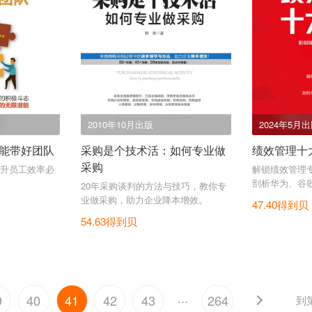
2010年10月出版
2024年5月
能带好团队
采购是个技术活：如何专业做
绩效管理十
采购
升员工效率必
解锁绩效管理
剖析华为、谷
20年采购谈判的方法与技巧，教你专
新，应对不确
业做采购，助力企业降本增效。
47.40得到贝
54.63得到贝
...
9
40
41
42
43
264
到