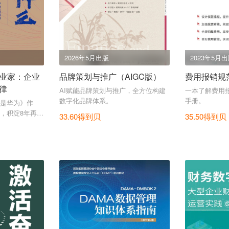
2026年5月出版
2023年5月
业家：企业
品牌策划与推广（AIGC版）
费用报销规
律
AI赋能品牌策划与推广，全方位构建
一本了解费用
数字化品牌体系。
手册。
是华为》作
，积淀8年再推
33.60得到贝
35.50得到贝