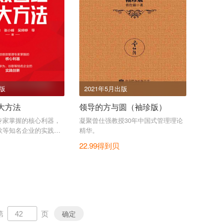
出版
2021年5月出版
大方法
领导的方与圆（袖珍版）
专家掌握的核心利器，
凝聚曾仕强教授30年中国式管理理论
歌等知名企业的实践创
精华。
定时代的挑战。
22.99得到贝
第
页
确定