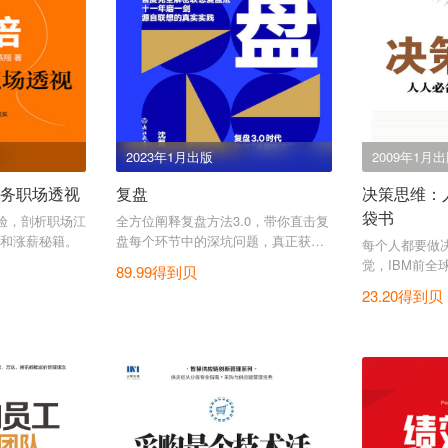
2023年1月出版
2009年1月
财务职场透视
复盘
决策思维：
袋书
经验，剖析职场江
全方位阐释复盘方法3.0，带你直击复
和涨薪秘籍。
盘每个环节中的深坑问题，真正获得
每个人都要做
复盘实效。
觉，IBM前全
89.99得到贝
的决策智慧。
23.20得到贝