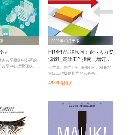
出版
2022年10月出版
转型
HR全程法律顾问：企业人力资
源管理高效工作指南（增订6
财务共享服务中心新的
版）
了共享中心运营现状。
一本真正面向HR、服务HR，为HR的
实际工作提供指导的实务书。
48.99得到贝