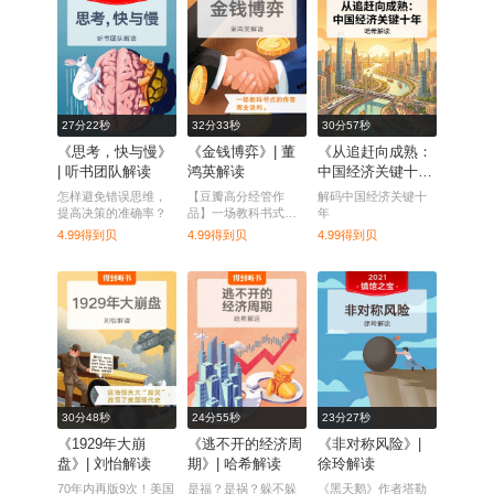
27分22秒
32分33秒
30分57秒
《思考，快与慢》
《金钱博弈》| 董
《从追赶向成熟：
| 听书团队解读
鸿英解读
中国经济关键十
年》| 哈希解读
怎样避免错误思维，
【豆瓣高分经管作
解码中国经济关键十
提高决策的准确率？
品】一场教科书式的
年
商业谈判，一段资本
4.99得到贝
4.99得到贝
4.99得到贝
并购史上的传奇
30分48秒
24分55秒
23分27秒
《1929年大崩
《逃不开的经济周
《非对称风险》|
盘》| 刘怡解读
期》| 哈希解读
徐玲解读
70年内再版9次！美国
是福？是祸？躲不躲
《黑天鹅》作者塔勒