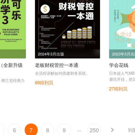
2024年3月出版
2023年5月
3（全新升级
老板财税管控一本通
学会花钱
全流程讲解如何搭建财务系统。
日本超人气M
避坑开挂，把
·弗兰克经典力
69得到贝
你未来的财富
27得到贝
...
6
7
8
9
250
到