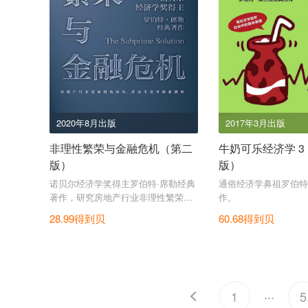
2020年8月出版
2017年3月出版
非理性繁荣与金融危机（第二
牛奶可乐经济学 
版）
版）
诺贝尔经济学奖得主罗伯特·席勒经典
通俗经济学鼻祖罗伯特
著作，研究房地产行业非理性繁荣与
作。
崩溃的代表作品，预防下一次金融危
28.99得到贝
60.68得到贝
机的诚意之作。
...
1
5