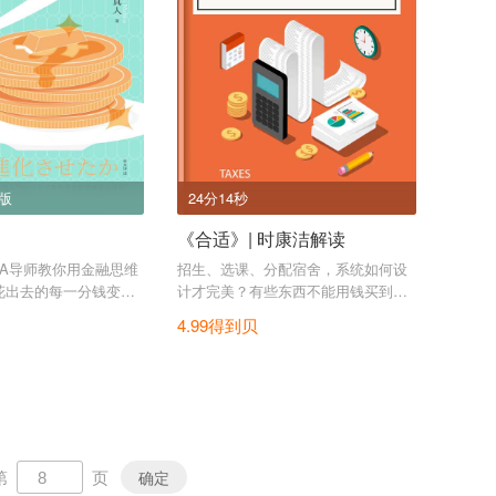
出版
24分14秒
《合适》| 时康洁解读
BA导师教你用金融思维
招生、选课、分配宿舍，系统如何设
花出去的每一分钱变成
计才完美？有些东西不能用钱买到，
。
怎么分才能让各方都满意?什么是最适
4.99得到贝
交易循环算法？什么是延迟接受算
法？从升学择校、相亲配对、牌照拍
卖了解新兴实用经济学。
第
页
确定