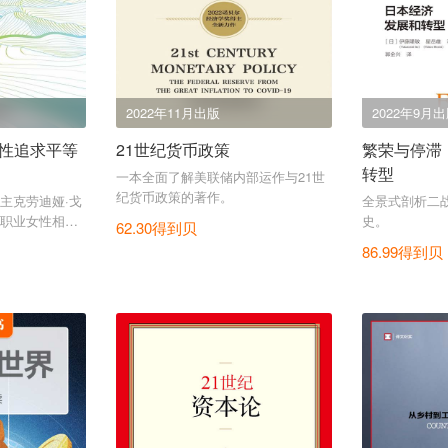
2022年11月出版
2022年9月
性追求平等
21世纪货币政策
繁荣与停滞
转型
一本全面了解美联储内部运作与21世
纪货币政策的著作。
主克劳迪娅·戈
全景式剖析二
职业女性相关
史。
62.30得到贝
改变女性处境
86.99得到贝