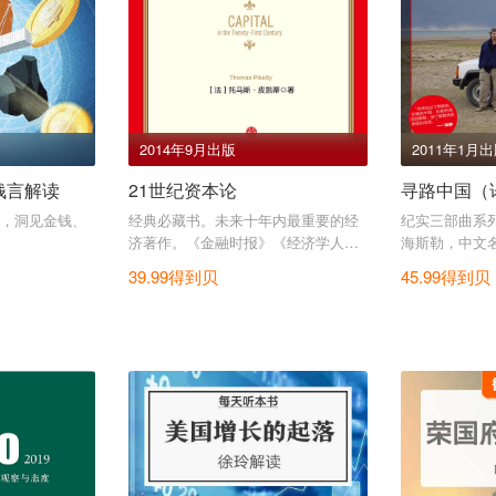
2014年9月出版
2011年1月
钱言解读
21世纪资本论
寻路中国（
，洞见金钱、
经典必藏书。未来十年内最重要的经
纪实三部曲系
济著作。《金融时报》《经济学人》
海斯勒，中文
年度图书。
你展现从乡村
39.99得到贝
45.99得到贝