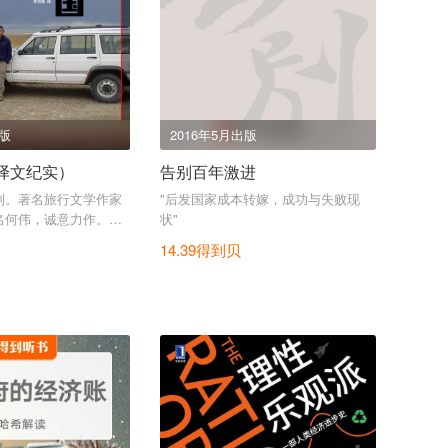
出版
2016年5月出版
译文纪实）
告别百年激进
列。著名旅行文学作家
"后发国家成本转嫁，成功与失败现
名何伟，诚意力作。为
状"
到工厂的自驾之旅。
14.39得到贝