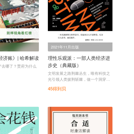
2021年11月出版
经济账》| 哈希解读
理性乐观派：一部人类经济进
步史（典藏版）
产去哪了？贾府为什么
文明发展之路荆棘丛生，唯有科技之
光引领人类披荆斩棘，做一个洞穿经
济技术史的理性乐观者，才能看清人
45得到贝
类未来。