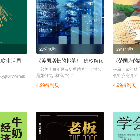
28分40秒
29分14秒
《三联生活周
《美国增长的起落》| 徐玲解读
《荣国府的
一部美国百年经济史重磅著作：增长
林黛玉家的财
是如何“起”和“落”的？
会经济崩溃？
者在2019年
4.99得到贝
4.99得到贝