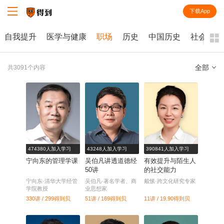
下载App
知识就在得到
自我提升
医学与健康
职场
历史
中国历史
社会学
全部
共3091个内容
全部
课程
每天听本书
电子书
474380人加入学习
43248人加入学习
390841人加入学习
宁向东的管理学课
吴伯凡讲透道德经
有效提升与陌生人
50讲
的社交能力
宁向东·清华大学经管
吴伯凡·著名学者、商
戴愫·跨文化研究专家
学院教授
业思想家
330讲 / 299
得到贝
51讲 / 169
得到贝
11讲 / 19.90
得到贝