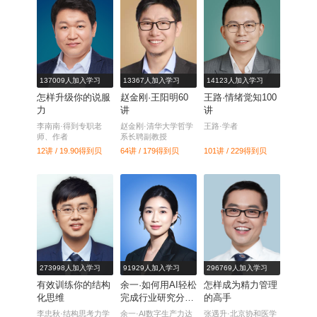
137009人加入学习
13367人加入学习
14123人加入学习
怎样升级你的说服
赵金刚·王阳明60
王路·情绪觉知100
力
讲
讲
李南南·得到专职老
赵金刚·清华大学哲学
王路·学者
师、作者
系长聘副教授
12讲 / 19.90
得到贝
64讲 / 179
得到贝
101讲 / 229
得到贝
273998人加入学习
91929人加入学习
296769人加入学习
有效训练你的结构
余一·如何用AI轻松
怎样成为精力管理
化思维
完成行业研究分
的高手
析？
李忠秋·结构思考力学
余一·AI数字生产力达
张遇升·北京协和医学