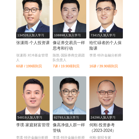
134526人加入学习
108898人加入学习
73415人加入学习
张潇雨·个人投资课
像证券交易员一样
给忙碌者的个人保
思考和行动
险课
张潇雨·对冲基金管理
陈凯·国际券商交易团
李璞·特许金融分析师
人
队负责人
60讲 / 199
得到贝
7讲 / 19.90
得到贝
16讲 / 39.90
得到贝
54819人加入学习
62793人加入学习
24296人加入学习
李璞·家庭财富管理
像高净值人群一样
何刚·投资参考
管钱
（2023-2024）
李璞·特许金融分析师
李璞·特许金融分析师
何刚·财经专家