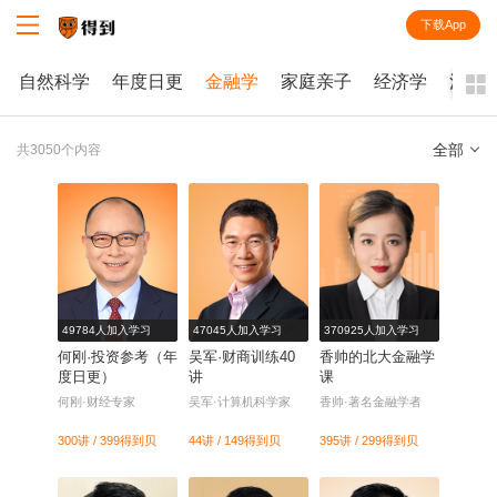
下载App
知识就在得到
自然科学
年度日更
金融学
家庭亲子
经济学
法律
全部
共3050个内容
全部
课程
每天听本书
电子书
49784人加入学习
47045人加入学习
370925人加入学习
何刚·投资参考（年
吴军·财商训练40
香帅的北大金融学
度日更）
讲
课
何刚·财经专家
吴军·计算机科学家
香帅·著名金融学者
300讲 / 399
得到贝
44讲 / 149
得到贝
395讲 / 299
得到贝