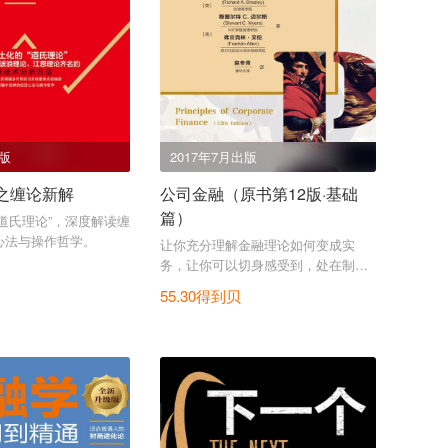
出版
2017年7月出版
之缠论新解
公司金融（原书第12版·基础
篇）
道氏理论”，深度解读缠
心法与操作哲学。
让你充分理解金融理论如何变成实
务，让你可以切身感受到，处在制定
金融决策的位置上进行思考和实践。
55.30得到贝