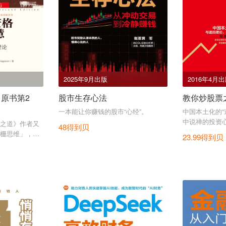
2025年9月出版
2016年4月
（原书第2
股市生存心法
教你炒股票
一本能让你赚钱的股市“心经”。
中国本土化的“
中说禅的投资
之道》作者又
48得到贝
栅思维」，更
23.99得到贝