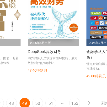
2025年5月出版
2025年7月
DeepSeek高效财务
金融学从入
版）
、国债，照着
助力财务人员快速掌握AI技能，成为
存钱术。
数智时代的“AI财务”。
懂点金融知识
市场波动。
47.40得到贝
49.80得到贝
...
7
48
49
50
51
153
到