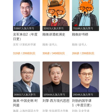
53867人加入学习
32623人加入学习
70186人加入学习
吴军来信2（年度
顾衡讲透欧洲史
顾衡好书榜
日更）
吴军·计算机科学家
顾衡·读书人
顾衡·读书人
319讲 / 299
得到贝
306讲 / 349
得到贝
266讲 / 299
得到贝
306017人加入学习
105444人加入学习
28346人加入学习
施展·中国史纲 时
刘擎·西方现代思想
刘勃的国学课
间篇
1（年度日更）
施展·上海外国语大学
刘擎·华东师范大学教
刘勃·文史学者