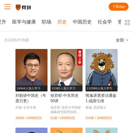
下载App
知识就在得到
提升
医学与健康
职场
历史
中国历史
社会学
哲学
全部
共12053个内容
全部
课程
每天听本书
电子书
24944人加入学习
10381人加入学习
112086人加入学习
刘勃讲中国史（年
徐弃郁·中东简史
熊逸讲透资治通鉴
度日更）
50讲
1·战国七雄
刘勃·文史学者
徐弃郁·清华大学国家
熊逸·思想隐士
战略研究院资深研究
员
334讲 / 349
得到贝
51讲 / 169
得到贝
314讲 / 299
得到贝