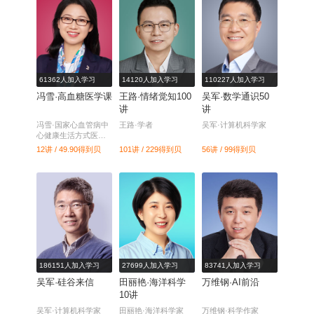
61362人加入学习
14120人加入学习
110227人加入学习
冯雪·高血糖医学课
王路·情绪觉知100
吴军·数学通识50
讲
讲
冯雪·国家心血管病中
王路·学者
吴军·计算机科学家
心健康生活方式医学
中心常务副主任
12讲 / 49.90
得到贝
101讲 / 229
得到贝
56讲 / 99
得到贝
186151人加入学习
27699人加入学习
83741人加入学习
吴军·硅谷来信
田丽艳·海洋科学
万维钢·AI前沿
10讲
吴军·计算机科学家
田丽艳·海洋科学家
万维钢·科学作家