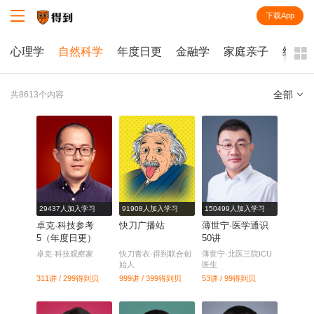
下载App
知识就在得到
心理学
自然科学
年度日更
金融学
家庭亲子
经济
全部
共8613个内容
全部
课程
每天听本书
电子书
29437人加入学习
91908人加入学习
150499人加入学习
卓克·科技参考
快刀广播站
薄世宁·医学通识
5（年度日更）
50讲
卓克·科技观察家
快刀青衣·得到联合创
薄世宁·北医三院ICU
始人
医生
311讲 / 299
得到贝
999讲 / 399
得到贝
53讲 / 99
得到贝