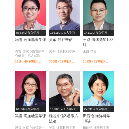
68834人加入学习
186150人加入学习
14113人加入学习
冯雪·高血脂医学课
吴军·硅谷来信
王路·情绪觉知100
讲
冯雪·国家心血管病中
吴军·计算机科学家
王路·学者
心健康生活方式医学
中心常务副主任
11讲 / 49.90
得到贝
383讲 / 199
得到贝
101讲 / 229
得到贝
61356人加入学习
157023人加入学习
27691人加入学习
冯雪·高血糖医学课
硅谷来信2·谷歌方
田丽艳·海洋科学
法论
10讲
冯雪·国家心血管病中
吴军·计算机科学家
田丽艳·海洋科学家