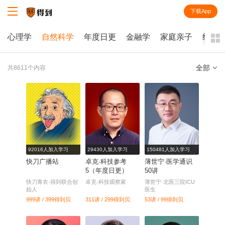
下载App
知识就在得到
心理学
自然科学
年度日更
金融学
家庭亲子
经济
全部
共8611个内容
全部
课程
每天听本书
电子书
92016人加入学习
29430人加入学习
150481人加入学习
快刀广播站
卓克·科技参考
薄世宁·医学通识
5（年度日更）
50讲
快刀青衣·得到联合创
卓克·科技观察家
薄世宁·北医三院ICU
始人
医生
999讲 / 399
得到贝
311讲 / 299
得到贝
53讲 / 99
得到贝