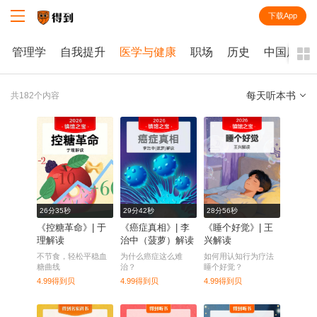
下载App
知识就在得到
管理学
自我提升
医学与健康
职场
历史
中国历史
每天听本书
共182个内容
全部
课程
每天听本书
电子书
26分35秒
29分42秒
28分56秒
《控糖革命》| 于
《癌症真相》| 李
《睡个好觉》| 王
理解读
治中（菠萝）解读
兴解读
不节食，轻松平稳血
为什么癌症这么难
如何用认知行为疗法
糖曲线
治？
睡个好觉？
4.99得到贝
4.99得到贝
4.99得到贝