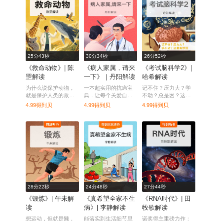
25分43秒
30分34秒
26分52秒
《救命动物》| 陈
《病人家属，请来
《考试脑科学2》|
罡解读
一下》｜丹阳解读
哈希解读
为什么说保护动物，
一本超实用的抗癌宝
记不住？压力大？学
就是保护人类的救命
典，让每个关爱自己
不动？总是困？这本
方案？
和家人健康的人不再
书的方法能帮到你
4.99得到贝
4.99得到贝
4.99得到贝
“谈癌色变”。
28分22秒
24分48秒
27分44秒
《锻炼》| 午未解
《真希望全家不生
《RNA时代》| 田
读
病》| 李静解读
牧歌解读
想运动，但就是懒，
能落实到生活细节里
诺奖得主重磅力作：