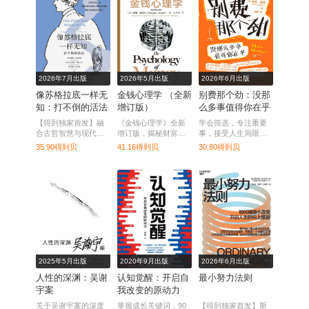
2026年7月出版
2026年5月出版
2026年6月出版
像苏格拉底一样无
金钱心理学 （全新
别费那个劲：没那
知：打不倒的活法
增订版）
么多事值得你在乎
【得到独家首发】融
《金钱心理学》全新
学会筛选，专注重要
合古哲智慧与现代认
增订版，揭秘财富逻
事，接受人生局限，
知行为疗法，助力塑
辑，教你更智慧地与
才能真正活得轻松自
35.90得到贝
41.16得到贝
30.80得到贝
造内心韧性与幸福
金钱相处。
由。
感。
2025年5月出版
2020年9月出版
2026年6月出版
人性的深渊：吴谢
认知觉醒：开启自
最小努力法则
宇案
我改变的原动力
关于吴谢宇案的深度
掌握成长关键词，90
【得到独家首发】斯