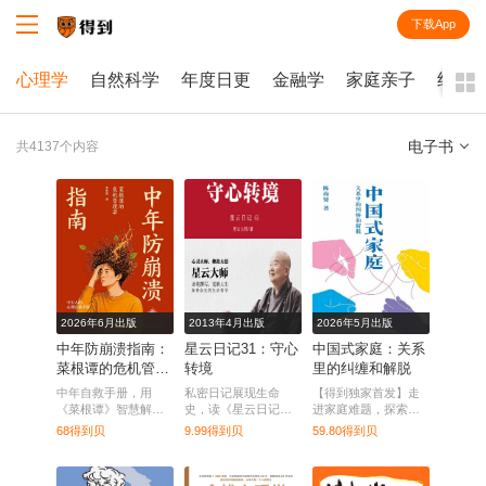
下载App
知识就在得到
心理学
自然科学
年度日更
金融学
家庭亲子
经济
电子书
共4137个内容
全部
课程
每天听本书
电子书
2026年6月出版
2013年4月出版
2026年5月出版
中年防崩溃指南：
星云日记31：守心
中国式家庭：关系
菜根谭的危机管理
转境
里的纠缠和解脱
学
中年自救手册，用
私密日记展现生命
【得到独家首发】走
《菜根谭》智慧解读
史，读《星云日记
进家庭难题，探索中
生活危机，助你风雨
31》省思深处。
国式家庭的纠缠与出
68得到贝
9.99得到贝
59.80得到贝
中稳住内心。
路。