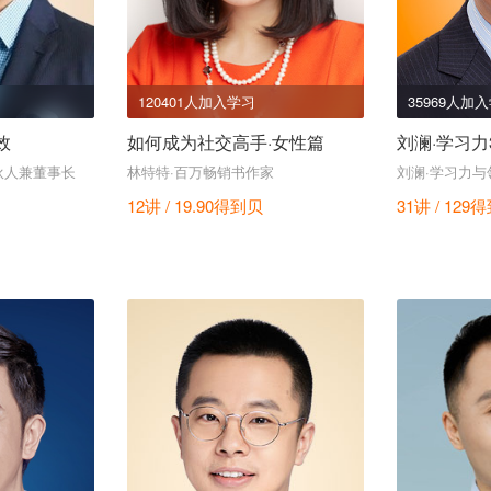
120401人加入学习
35969人加
效
如何成为社交高手·女性篇
刘澜·学习力
伙人兼董事长
林特特·百万畅销书作家
刘澜·学习力与
12讲 / 19.90
得到贝
31讲 / 129
得