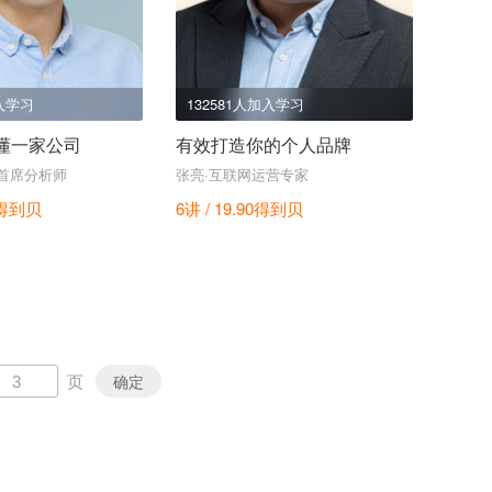
加入学习
132581人加入学习
懂一家公司
有效打造你的个人品牌
首席分析师
张亮·互联网运营专家
得到贝
6讲 / 19.90
得到贝
页
确定