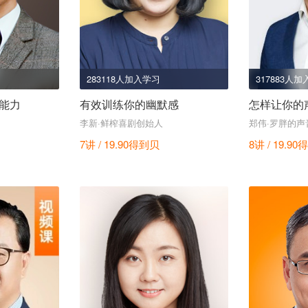
283118人加入学习
317883人
能力
有效训练你的幽默感
怎样让你的声
李新·鲜榨喜剧创始人
郑伟·罗胖的声
7讲 / 19.90
得到贝
8讲 / 19.90
得