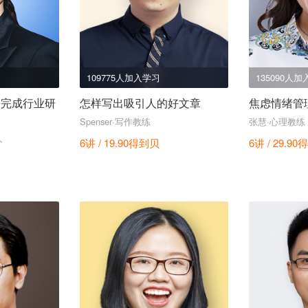
109775人加入学习
135090人
松完成行业研
怎样写出吸引人的好文章
焦虑情绪管
Spenser·写作教练
张慧·心理教练
人
6讲 / 19.90
得到贝
6讲 / 29.90
得