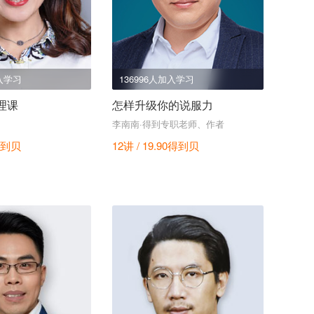
加入学习
136996人加入学习
理课
怎样升级你的说服力
李南南·得到专职老师、作者
到贝
12讲 / 19.90
得到贝