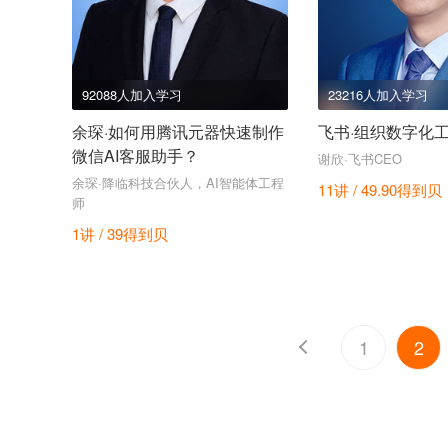
92088人加入学习
23216人加入学习
余琛·如何用腾讯元器快速制作
飞书·组织数字化工
微信AI客服助手？
谢欣·飞书CEO
余琛·降临科技合伙人，AI智能体工程
11讲 / 49.90
得到贝
师
1讲 / 39
得到贝
1
2