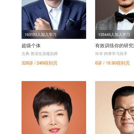
163103人加入学习
135445人加入学习
超级个体
有效训练你的研究
古典·资深生涯规划师
许岑·跨界学习高手
328讲 / 249
得到贝
6讲 / 19.90
得到贝