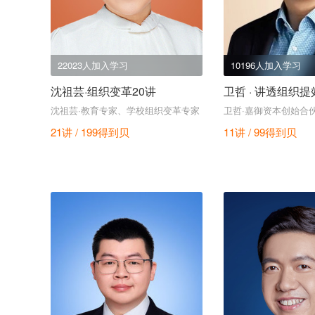
22023人加入学习
10196人加入学习
沈祖芸·组织变革20讲
卫哲 · 讲透组织提
沈祖芸·教育专家、学校组织变革专家
卫哲·嘉御资本创始合
21讲 / 199
得到贝
11讲 / 99
得到贝