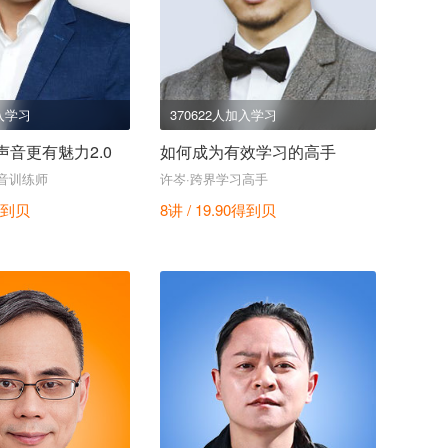
加入学习
370622人加入学习
音更有魅力2.0
如何成为有效学习的高手
音训练师
许岑·跨界学习高手
到贝
8讲 / 19.90
得到贝