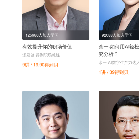
125980人加入学习
92088人加入学习
有效提升你的职场价值
余一·如何用AI轻
究分析？
汤君健·得到职场教练
余一·AI数字生产力达
9讲 / 19.90
得到贝
1讲 / 39
得到贝