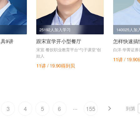
25192人加入学习
140025人
具9讲
跟宋宣学开小型餐厅
怎样快速搞
宋宣·餐饮职业教育平台“勺子课堂”创
白洋·华菁证券
始人
11讲 / 19.90
11讲 / 19.90
得到贝
...
3
4
5
6
155
到第