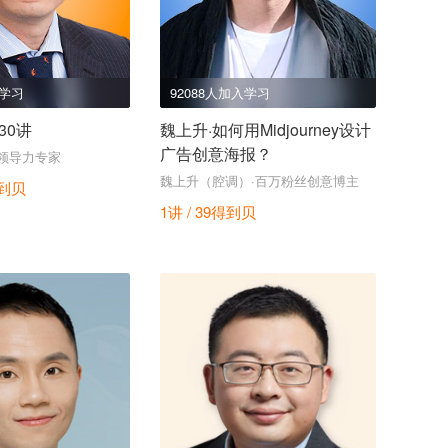
入学习
92088人加入学习
30讲
魏上升·如何用Midjourney设计
广告创意海报？
领导力专家
魏上升（腔调）·百万粉丝创意博主
到贝
1讲 / 39
得到贝