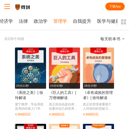
下载App
知识就在得到
经济学
法律
政治学
管理学
自我提升
医学与健康
每天听本书
共235个内容
全部
课程
每天听本书
电子书
25分21秒
23分43秒
28分15秒
《系统之美》| 徐
《巨人的工具》|
《卓有成效的管理
玲解读
万维钢解读
者》| 徐玲解读
梁宁推荐：学会系统
真正的自由是自律，
真正的管理者重视个
思考的经典入门书
你要对自己的世界拥
人对组织的贡献力和
有极端所有权。
影响力。
4.99得到贝
4.99得到贝
4.99得到贝