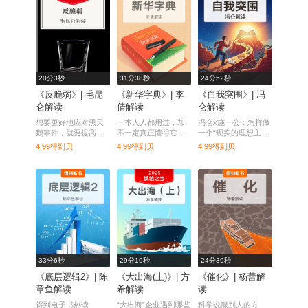
20分3秒
31分38秒
24分52秒
《反脆弱》| 毛昆
《新华字典》| 李
《自我突围》| 冯
仑解读
倩解读
仑解读
想要更好地应对黑天
一本人人都用过，却
冯仑x施一公：怎样做
鹅事件，就要提高自
不一定真正懂得它价
一个“现实的理想主义
己的反脆弱性。
值的国民工具书。
者”？
4.99得到贝
4.99得到贝
4.99得到贝
33分6秒
29分19秒
24分39秒
《底层逻辑2》| 陈
《大出海(上)》| 方
《催化》| 杨蕾解
章鱼解读
希解读
读
得到电子书热读
“大出海”企业遇到哪些
科学说服别人的方