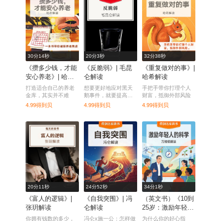
30分14秒
20分3秒
32分38秒
《攒多少钱，才能
《反脆弱》| 毛昆
《重复做对的事》|
安心养老》| 哈希
仑解读
哈希解读
解读
打造适合自己的养老
想要更好地应对黑天
手把手带你打理个人
金库，其实并不难
鹅事件，就要提高自
财富，抵御外部风险
己的反脆弱性。
4.99得到贝
4.99得到贝
4.99得到贝
20分11秒
24分52秒
34分1秒
《富人的逻辑》|
《自我突围》| 冯
（英文书）《10到
张玥解读
仑解读
25岁：激励年轻人
的科学》| 万维钢
你拥有钱数的多少，
冯仑x施一公：怎样做
为什么你的好心指