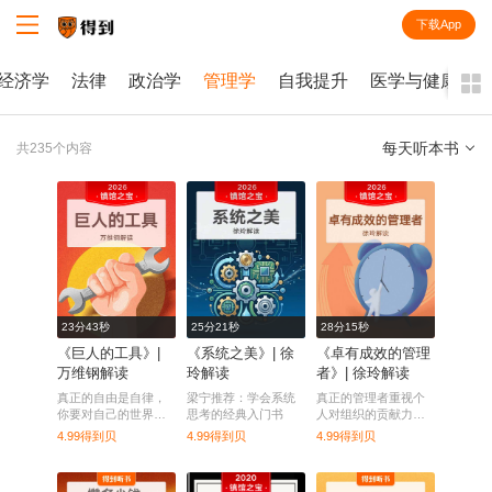
下载App
知识就在得到
经济学
法律
政治学
管理学
自我提升
医学与健康
每天听本书
共235个内容
全部
课程
每天听本书
电子书
23分43秒
25分21秒
28分15秒
《巨人的工具》|
《系统之美》| 徐
《卓有成效的管理
万维钢解读
玲解读
者》| 徐玲解读
真正的自由是自律，
梁宁推荐：学会系统
真正的管理者重视个
你要对自己的世界拥
思考的经典入门书
人对组织的贡献力和
有极端所有权。
影响力。
4.99得到贝
4.99得到贝
4.99得到贝